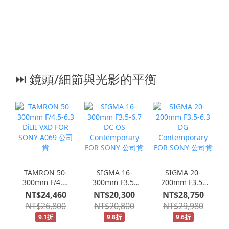
⏭︎ 鏡頭/細節與光影的平衡
TAMRON 50-
SIGMA 16-
SIGMA 20-
300mm F/4.5-
300mm F3.5-
200mm F3.5-
6.3 DiIII VXD
6.7 DC OS
6.3 DG
NT$24,460
NT$20,300
NT$28,750
FOR SONY
Contemporary
Contemporary
NT$26,800
NT$20,800
NT$29,980
A069 公司貨
FOR SONY 公
FOR SONY 公
9.1折
9.8折
9.6折
司貨
司貨