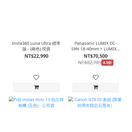
Insta360 Luna Ultra 標準
Panasonic LUMIX DC-
版 - (兩色) 現貨
S9N 18-40mm + LUMIX S
24mm F1.8/S-S24GC + 清
NT$22,990
NT$70,500
潔組包包
NT$82,789
8.5折