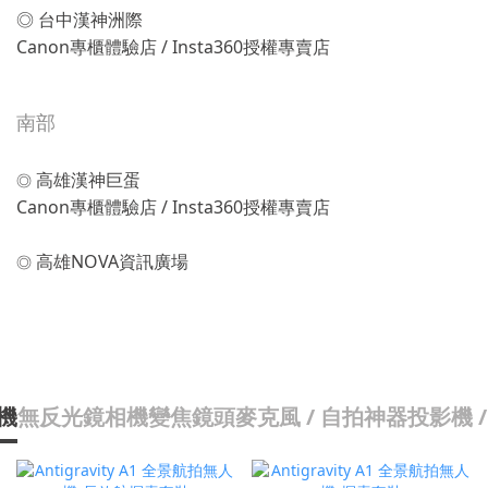
◎ 台中漢神洲際
Canon專櫃體驗店 / Insta360授權專賣店
南部
高雄漢神巨蛋
◎
Canon專櫃體驗店 / Insta360授權專賣店
高雄NOVA資訊廣場
◎
機
無反光鏡相機
變焦鏡頭
麥克風 / 自拍神器
投影機 /