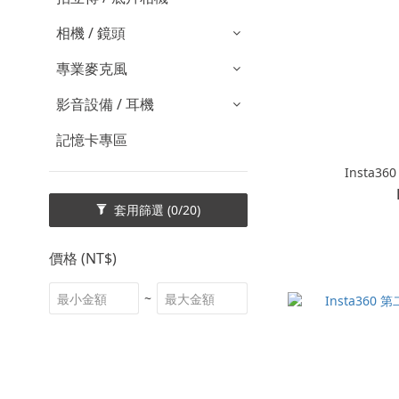
相機 / 鏡頭
專業麥克風
影音設備 / 耳機
記憶卡專區
套用篩選
(0/20)
價格 (NT$)
~