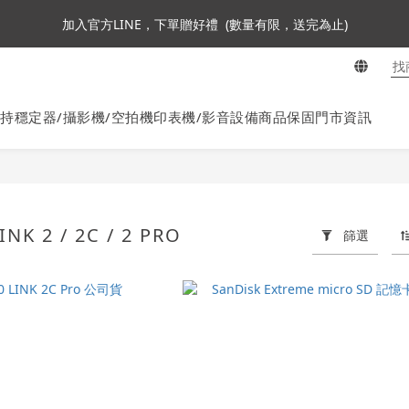
3
5
4
7
4
4
7
4
加入會員即贈NT$250購物金
加入官方LINE，下單贈好禮  (數量有限，送完為止)
2
4
3
6
3
3
6
3
1
3
2
5
2
2
5
2
:
:
:
0
2
1
4
1
1
4
1
ta360全面85折起~活動最後倒數中!
En
日
時
分
秒
1
0
3
0
0
3
0
0
2
2
持穩定器/攝影機/空拍機
印表機/影音設備
商品保固
門市資訊
加入會員即贈NT$250購物金
1
1
0
0
INK 2 / 2C / 2 PRO
篩選