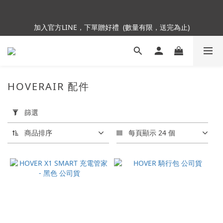
5
5
5
8
6
加入會員即贈NT$250購物金
4
4
4
7
5
加入官方LINE，下單贈好禮  (數量有限，送完為止)
3
3
3
6
9
4
2
2
2
5
8
3
1
1
1
9
4
7
2
9
Insta360全面85折起~活動最後倒數中!
:
:
:
0
0
0
8
3
6
1
8
Enter
日
時
分
秒
7
2
5
0
7
6
1
4
6
HOVERAIR 配件
5
0
3
5
加入會員即贈NT$250購物金
套
4
2
4
用
篩選
3
1
3
篩
2
0
2
選
商品排序
每頁顯示 24 個
1
1
(0/20)
0
0
價格
(NT$)
~