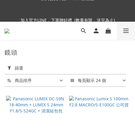
6
7
6
9
6
6
加入會員即贈NT$250購物金
5
6
5
8
5
5
4
5
4
7
4
4
加入官方LINE，下單贈好禮  (數量有限，送完為止)
3
4
3
6
3
9
3
2
3
2
5
2
8
2
9
1
2
1
4
1
7
1
8
Insta360全面85折起~活動最後倒數中!
:
:
:
0
1
0
3
0
6
0
7
Enter
日
時
分
秒
0
2
5
6
鏡頭
1
4
5
0
3
4
加入會員即贈NT$250購物金
套
2
3
用
篩選
篩
1
2
選
商品排序
每頁顯示 24 個
0
1
(0/20)
0
價格
(NT$)
~