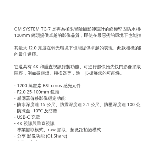
OM SYSTEM TG-7 是專為極限冒險攝影師設計的終極堅固防水
100mm 鏡頭提供卓越的影像品質，即使在最惡劣的環境下也能
其最大 f2.0 亮度在弱光環境下也能提供卓越的表現。此款相機的防
的最佳選擇。
它還具有 4K 和垂直視訊錄製功能、可進行超快預先快門影像擷取的
陣容，例如微距燈、轉換器等，進一步擴展您的可能性。
- 1200 萬畫素 BSI cmos 感光元件
- F2.0 25-100mm 鏡頭
- 感應器偏移影像穩定功能
- 防水深度達 15 公尺、防震深度達 2.1 公尺、防壓深度達 100 
- 防凍至 -10°C 及防塵
- USB-C 充電
- 4K 視訊與垂直視訊
- 專業擷取模式、raw 擷取、超微距拍摄模式
- 分享 影像功能 (OI.Share)