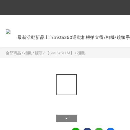
Ins
最新活動
新品上市
Insta360運動相機
拍立得/相機/鏡頭
手
全部商品
/
相機 / 鏡頭
/
【OM SYSTEM】
/
相機