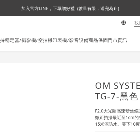
3
4
4
6
4
4
5
加入會員即贈NT$250購物金
加入官方LINE，下單贈好禮  (數量有限，送完為止)
2
3
3
5
3
9
3
4
1
2
2
4
2
8
2
3
:
:
:
0
1
1
3
1
7
1
2
ta360全面85折起~活動最後倒數中!
En
日
時
分
秒
0
0
2
0
6
0
1
1
5
0
持穩定器/攝影機/空拍機
印表機/影音設備
商品保固
門市資訊
加入會員即贈NT$250購物金
0
4
3
2
1
0
OM SYSTE
TG-7-黑
F2.0大光圈高速變焦鏡
微距拍攝最近至1cm的
15米深防水、零下10