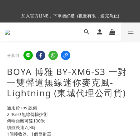
5
5
6
6
6
8
加入會員即贈NT$250購物金
4
4
5
5
5
9
7
加入官方LINE，下單贈好禮  (數量有限，送完為止)
3
3
4
4
4
8
6
2
2
3
3
3
7
5
9
1
1
2
2
2
6
4
8
Insta360全面85折起~活動最後倒數中!
:
:
:
0
0
1
1
1
5
3
7
Enter
日
時
分
秒
0
0
0
4
2
6
3
1
5
分享到
2
0
4
加入會員即贈NT$250購物金
1
3
BOYA 博雅 BY-XM6-S3 一對
0
2
1
一雙聲道無線迷你麥克風-
0
Lightning (東城代理公司貨)
適用於 ios 設備
2.4GHz無線傳輸技術
傳輸距離可達100米
續航長達7小時
1個接收器、1個發射器