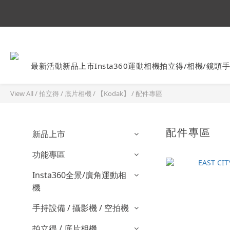
Ins
最新活動
新品上市
Insta360運動相機
拍立得/相機/鏡頭
手
View All
/
拍立得 / 底片相機
/
【Kodak】
/
配件專區
配件專區
新品上市
功能專區
Insta360全景/廣角運動相
機
手持設備 / 攝影機 / 空拍機
拍立得 / 底片相機