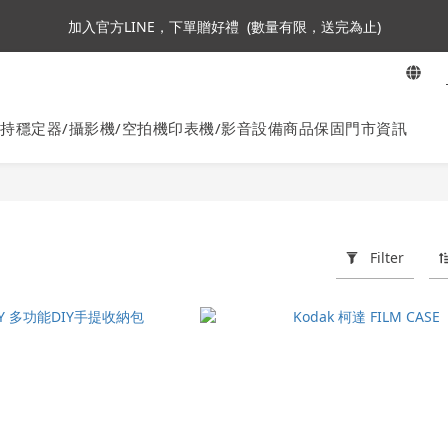
8
3
4
5
5
6
6
加入會員即贈NT$250購物金
7
加入官方LINE，下單贈好禮  (數量有限，送完為止)
2
3
4
4
5
9
5
6
1
2
3
3
4
8
4
5
:
:
:
0
1
2
2
3
7
3
ta360全面85折起~活動最後倒數中!
En
Days
Hours
Minutes
Seconds
4
0
1
1
2
6
2
3
0
0
1
5
1
持穩定器/攝影機/空拍機
印表機/影音設備
商品保固
門市資訊
加入會員即贈NT$250購物金
2
0
4
0
1
3
0
2
1
0
Filter