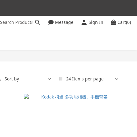
Message
Sign In
Cart(0)
ter
Sort by
24 Items per page