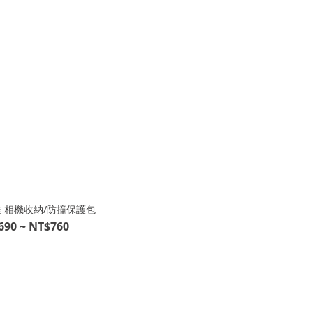
柯達 相機收納/防撞保護包
690 ~ NT$760