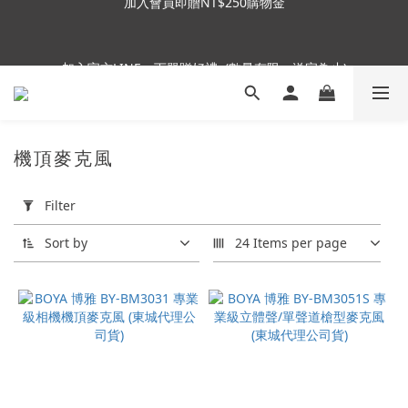
6
8
7
6
9
7
8
加入會員即贈NT$250購物金
5
7
6
5
8
6
7
4
6
5
4
7
5
6
加入官方LINE，下單贈好禮  (數量有限，送完為止)
3
5
4
3
6
4
5
2
4
3
2
5
9
3
4
1
3
2
1
4
8
2
3
Insta360全面85折起~活動最後倒數中!
:
:
:
0
2
1
0
3
7
1
2
Enter
Days
Hours
Minutes
Seconds
1
0
2
6
0
1
機頂麥克風
0
1
5
0
Apply
0
4
加入會員即贈NT$250購物金
Filter
Filter
3
(0/20)
2
Sort by
24 Items per page
1
Price
0
Range
(NT$)
~