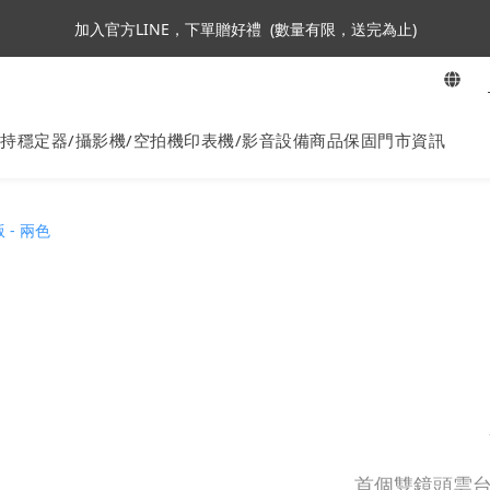
3
4
3
6
6
7
6
加入會員即贈NT$250購物金
加入官方LINE，下單贈好禮  (數量有限，送完為止)
2
3
2
5
5
6
5
1
2
1
4
4
5
4
:
:
:
0
1
0
9
3
3
4
3
ta360全面85折起~活動最後倒數中!
En
Days
Hours
Minutes
Seconds
0
8
2
2
3
2
7
1
1
2
1
持穩定器/攝影機/空拍機
印表機/影音設備
商品保固
門市資訊
加入會員即贈NT$250購物金
6
0
0
1
0
5
0
4
3
2
1
0
首個雙鏡頭雲