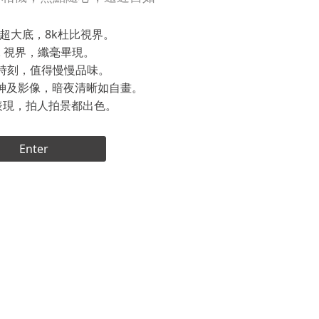
英吋超大底，8k杜比視界。
8k 視界，纖毫畢現。
光時刻，值得慢慢品味。
夜神及影像，暗夜清晰如自畫。
表現，拍人拍景都出色。
Enter