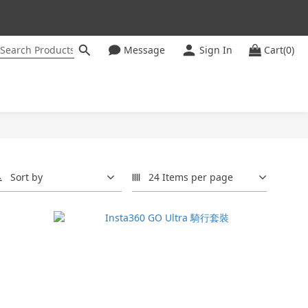
Message
Sign In
Cart(0)
ter
Sort by
24 Items per page