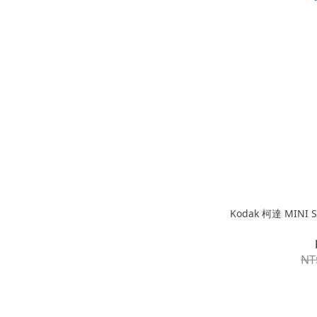
Kodak 柯達 MINI
NT