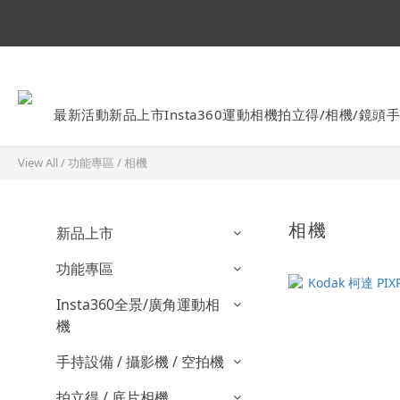
Ins
最新活動
新品上市
Insta360運動相機
拍立得/相機/鏡頭
手
View All
/
功能專區
/
相機
相機
新品上市
功能專區
Insta360全景/廣角運動相
機
手持設備 / 攝影機 / 空拍機
拍立得 / 底片相機