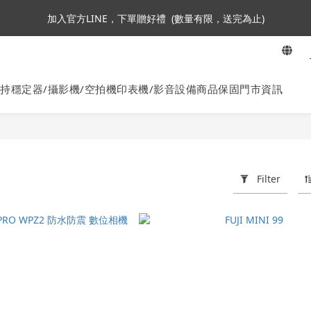
3
5
4
9
7
5
8
加入會員即贈NT$250購物金
加入官方LINE，下單贈好禮  (數量有限，送完為止)
2
4
3
8
6
9
4
7
1
3
2
7
5
8
3
6
:
:
:
0
2
1
6
4
7
2
5
ta360全面85折起~活動最後倒數中!
En
Days
Hours
Minutes
Seconds
1
0
5
3
6
1
4
0
4
2
5
0
3
持穩定器/攝影機/空拍機
印表機/影音設備
商品保固
門市資訊
加入會員即贈NT$250購物金
3
1
4
2
2
0
3
1
1
2
0
0
1
0
Filter