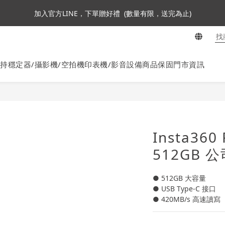
3
5
3
7
3
3
4
加入會員即贈NT$250購物金
加入官方LINE，下單贈好禮  (數量有限，送完為止)
2
4
2
6
2
2
3
9
1
3
1
5
1
1
2
8
:
:
:
0
2
0
4
0
0
1
7
ta360全面85折起~活動最後倒數中!
En
日
時
分
秒
1
3
0
6
0
2
5
持穩定器/攝影機/空拍機
印表機/影音設備
商品保固
門市資訊
加入會員即贈NT$250購物金
1
4
0
3
2
1
0
Insta36
512GB 
● 512GB 大容量
● USB Type-C 接口
● 420MB/s 高速讀寫