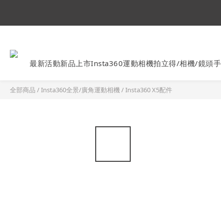
Ins
最新活動
新品上市
Insta360運動相機
拍立得/相機/鏡頭
手
全部商品
/
Insta360全景/廣角運動相機
/
Insta360 X5配件