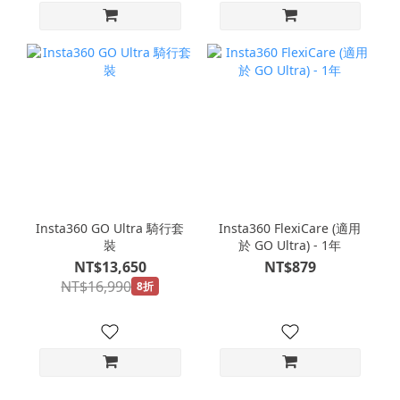
Insta360 GO Ultra 騎行套
Insta360 FlexiCare (適用
裝
於 GO Ultra) - 1年
NT$13,650
NT$879
NT$16,990
8折