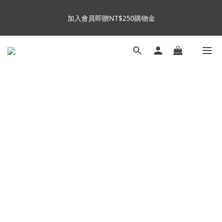
8
8
8
8
加入會員即贈NT$250購物金
7
7
7
7
加入會員即贈NT$250購物金
6
6
6
6
9
9
5
5
5
5
8
8
9
4
4
4
4
7
7
8
加入官方LINE，下單贈好禮  (數量有限，送完為止)
3
3
3
3
6
6
7
2
2
2
2
5
5
6
9
1
1
1
1
4
4
5
Insta360全面85折起~活動最後倒數中!
:
:
:
8
0
0
0
0
3
3
4
Enter
日
時
分
秒
7
2
2
3
6
1
1
2
5
0
0
1
加入會員即贈NT$250購物金
4
0
3
2
1
0