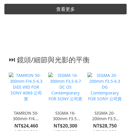
查看更多
⏭︎ 鏡頭/細節與光影的平衡
TAMRON 50-
SIGMA 16-
SIGMA 20-
300mm F/4.5-
300mm F3.5-
200mm F3.5-
6.3 DiIII VXD
6.7 DC OS
6.3 DG
NT$24,460
NT$20,300
NT$28,750
FOR SONY
Contemporary
Contemporary