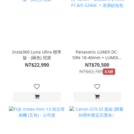
Insta360 Luna Ultra 標準
Panasonic LUMIX DC-
版 - (兩色) 現貨
S9N 18-40mm + LUMIX S
24mm F1.8/S-S24GC + 清
NT$22,990
NT$70,500
潔組包包
NT$82,789
8.5折