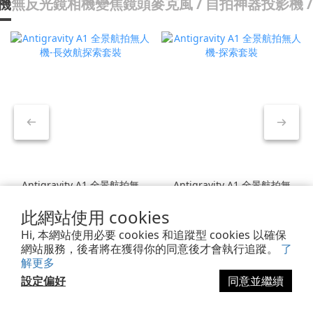
機
無反光鏡相機
變焦鏡頭
麥克風 / 自拍神器
投影機 /
Antigravity A1 全景航拍無
Antigravity A1 全景航拍無
人機-長效航探索套裝
人機-探索套裝
此網站使用 cookies
NT$42,300
NT$39,900
NT$52,990
NT$49,900
8折
8折
Hi, 本網站使用必要 cookies 和追蹤型 cookies 以確保
網站服務，後者將在獲得你的同意後才會執行追蹤。
了
解更多
設定偏好
同意並繼續