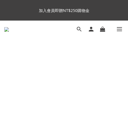
8
9
9
8
9
加入會員即贈NT$250購物金
7
9
8
8
7
8
加入會員即贈NT$250購物金
6
8
7
7
6
7
9
5
7
6
6
5
6
8
4
6
5
5
4
5
7
加入官方LINE，下單贈好禮  (數量有限，送完為止)
3
5
4
4
3
9
4
6
2
4
3
3
2
8
3
5
1
3
2
2
1
7
2
4
Insta360全面85折起~活動最後倒數中!
:
:
:
0
2
1
1
0
6
1
3
Enter
日
時
分
秒
1
0
0
5
0
2
0
4
1
3
0
加入會員即贈NT$250購物金
2
1
0