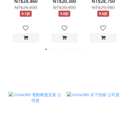
NT$24,460
NT$20,300
NT$28,750
FOR SONY
Contemporary
Contemporary
NT$26,800
NT$20,800
NT$29,980
A069 公司貨
FOR SONY 公
FOR SONY 公
9.1折
9.8折
9.6折
司貨
司貨