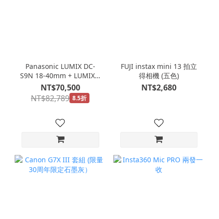
Panasonic LUMIX DC-
FUJI instax mini 13 拍立
S9N 18-40mm + LUMIX S
得相機 (五色)
24mm F1.8/S-S24GC + 清
NT$70,500
NT$2,680
潔組包包
NT$82,789
8.5折