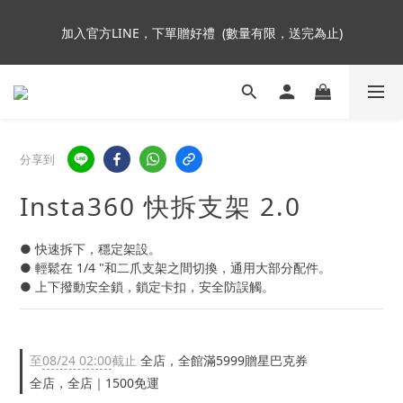
5
5
5
7
9
9
7
加入會員即贈NT$250購物金
4
4
4
9
6
8
8
6
加入官方LINE，下單贈好禮  (數量有限，送完為止)
3
3
3
8
5
7
7
5
2
2
2
7
4
6
6
4
1
1
1
6
3
5
5
3
Insta360全面85折起~活動最後倒數中!
:
:
:
0
0
0
5
2
4
4
2
Enter
日
時
分
秒
4
1
3
3
1
3
0
2
2
0
分享到
2
1
1
加入會員即贈NT$250購物金
1
0
0
Insta360 快拆支架 2.0
0
● 快速拆下，穩定架設。
● 輕鬆在 1/4 "和二爪支架之間切換，通用大部分配件。
● 上下撥動安全鎖，鎖定卡扣，安全防誤觸。
至
08/24 02:00
截止
全店，全館滿5999贈星巴克券
全店，全店｜1500免運