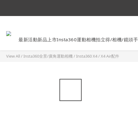
Ins
最新活動
新品上市
Insta360運動相機
拍立得/相機/鏡頭
手
View All
/
Insta360全景/廣角運動相機
/
Insta360 X4 / X4 Air配件