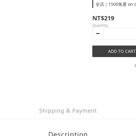
全店｜1500免運 on o
NT$219
Quantity
ADD TO CART
Shipping & Payment
Description