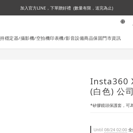
3
4
4
6
5
7
加入會員即贈NT$250購物金
加入官方LINE，下單贈好禮  (數量有限，送完為止)
2
3
3
5
4
6
1
2
2
4
3
5
:
:
:
0
1
1
9
3
9
2
4
ta360全面85折起~活動最後倒數中!
En
Days
Hours
Minutes
Seconds
0
0
8
2
8
1
3
7
1
7
0
2
持穩定器/攝影機/空拍機
印表機/影音設備
商品保固
門市資訊
加入會員即贈NT$250購物金
6
0
6
1
5
5
0
4
4
3
3
2
2
1
1
Insta36
0
0
(白色) 公
*矽膠鏡頭保護套，可
Until
08/24 02:00
全館