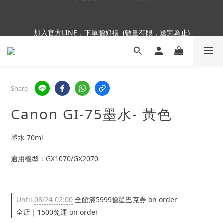
6
6
7
9
9
加入會員即贈NT$250購物金
5
5
6
9
9
8
8
4
4
5
8
8
7
7
加入官方LINE，下單贈好禮  (數量有限，送完為止)
3
3
4
7
7
6
6
2
2
3
6
6
5
5
9
1
1
2
5
5
4
4
8
Insta360全面85折起~活動最後倒數中!
:
:
:
0
0
1
4
4
3
3
7
Enter
Days
Hours
Minutes
Seconds
0
3
3
2
2
6
Share
2
2
1
1
5
1
1
0
0
4
加入會員即贈NT$250購物金
Canon GI-75墨水- 黃色
0
0
3
2
1
墨水 70ml
0
適用機型：GX1070/GX2070
Until
08/24 02:00
全館滿5999贈星巴克券 on order
全店｜1500免運 on order