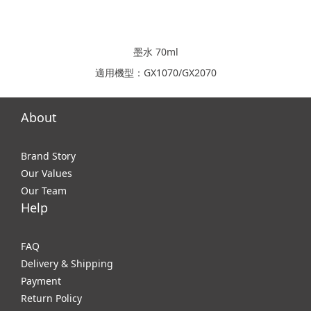
墨水 70ml
適用機型：GX1070/GX2070
About
Brand Story
Our Values
Our Team
Help
FAQ
Delivery & Shipping
Payment
Return Policy