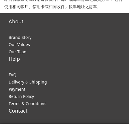
使用相同帳戶、信用卡或相同收件／帳單地址之訂單。
About
Brand Story
Our Values
Our Team
Help
FAQ
Delivery & Shipping
Payment
Return Policy
Terms & Conditions
Contact
Phone / XX-XXX-XXX-XXX