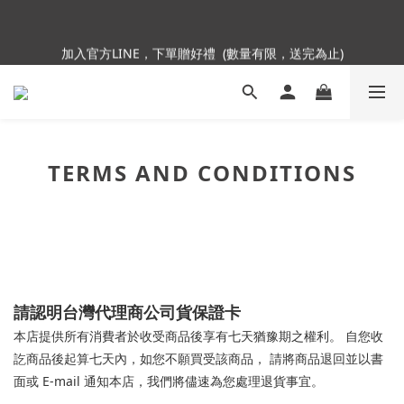
5
7
5
8
7
6
5
加入會員即贈NT$250購物金
4
6
4
7
6
5
4
加入官方LINE，下單贈好禮  (數量有限，送完為止)
3
5
3
6
5
4
3
2
4
2
5
4
3
2
1
3
1
4
3
2
1
Insta360全面85折起~活動最後倒數中!
:
:
:
0
2
0
3
2
9
1
0
Enter
Days
Hours
Minutes
Seconds
1
2
1
8
0
0
1
0
7
TERMS AND CONDITIONS
0
6
加入會員即贈NT$250購物金
5
4
3
2
1
0
請認明台灣代理商公司貨保證卡
本店提供所有消費者於收受商品後享有七天猶豫期之權利。 自您收
訖商品後起算七天內，如您不願買受該商品， 請將商品退回並以書
面或 E-mail 通知本店，我們將儘速為您處理退貨事宜。