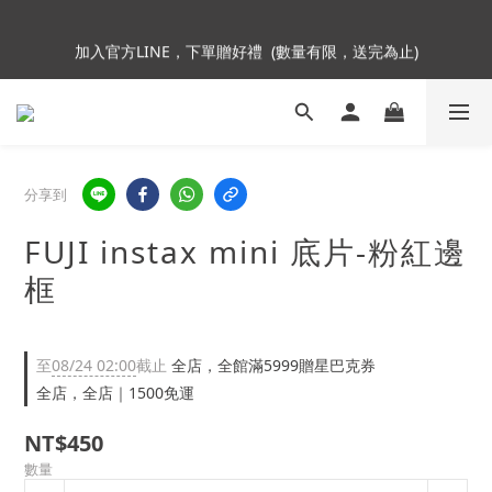
5
6
5
9
加入會員即贈NT$250購物金
4
5
4
8
9
加入官方LINE，下單贈好禮  (數量有限，送完為止)
3
4
3
7
8
9
2
3
2
6
7
8
1
2
1
9
5
6
Insta360全面85折起~活動最後倒數中!
7
:
:
:
0
1
0
8
4
9
5
Enter
6
日
時
分
秒
0
7
3
8
4
5
6
2
7
3
4
分享到
5
1
6
2
加入會員即贈NT$250購物金
3
4
0
5
1
2
FUJI instax mini 底片-粉紅邊
3
4
0
1
2
3
0
框
1
2
0
1
0
至
08/24 02:00
截止
全店，全館滿5999贈星巴克券
全店，全店｜1500免運
NT$450
數量