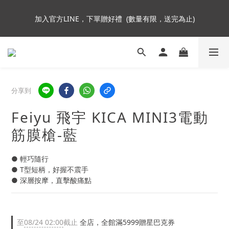
5
5
7
8
6
9
加入會員即贈NT$250購物金
4
4
6
7
5
8
9
9
加入官方LINE，下單贈好禮  (數量有限，送完為止)
3
3
5
6
4
7
8
8
2
2
4
5
3
6
7
7
1
1
3
4
2
5
6
6
Insta360全面85折起~活動最後倒數中!
:
:
:
0
0
2
3
1
4
5
5
Enter
日
時
分
秒
1
2
0
3
4
4
0
1
2
3
3
分享到
0
1
2
2
加入會員即贈NT$250購物金
0
1
1
Feiyu 飛宇 KICA MINI3電動
0
0
筋膜槍-藍
● 輕巧隨行
● T型短柄，好握不震手
● 深層按摩，直擊酸痛點
至
08/24 02:00
截止
全店，全館滿5999贈星巴克券