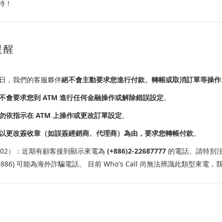
持！
提醒
日，我們的客服夥伴
絕不會主動要求您進行付款、轉帳或取消訂單等操作
不會要求您到 ATM 進行任何金融操作或解除錯誤設定
。
勿依指示在 ATM 上操作或更改訂單設定
。
以更改簽收章（如誤簽經銷商、代理商）為由，要求您轉帳付款
。
2/02）：近期有顧客接到顯示來電為
(+886)2-22687777
的電話。請特別注
+886) 可能為海外詐騙電話。 目前 Who's Call 尚無法辨識此類型來