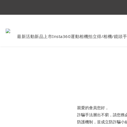
Ins
最新活動
新品上市
Insta360運動相機
拍立得/相機/鏡頭
手
親愛的會員您好，
詐騙手法層出不窮，請您務
防護機制，並成立防詐騙小