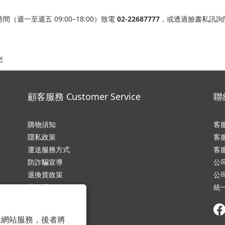
週一至週五 09:00–18:00）致電
02-22687777
，或透過臉書私訊詢
您
顧客服務 Customer Service
聯絡
購物須知
客服
隱私政
策
客服
運送服務方式
客服
防詐騙宣導
公
退換貨政策
公
退貨退款須知
統一
條款與細則
常見問題
 以確保網站服務，後者將