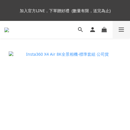
5
7
5
9
5
加入會員即贈NT$250購物金
4
6
4
8
4
9
加入官方LINE，下單贈好禮  (數量有限，送完為止)
3
5
3
7
3
8
2
4
2
6
2
7
9
1
3
1
5
1
6
8
Insta360全面85折起~活動最後倒數中!
:
:
:
0
2
0
9
4
0
5
7
Enter
日
時
分
秒
1
8
3
4
6
0
7
2
3
5
6
1
2
4
加入會員即贈NT$250購物金
5
0
1
3
4
0
2
3
1
2
0
1
0