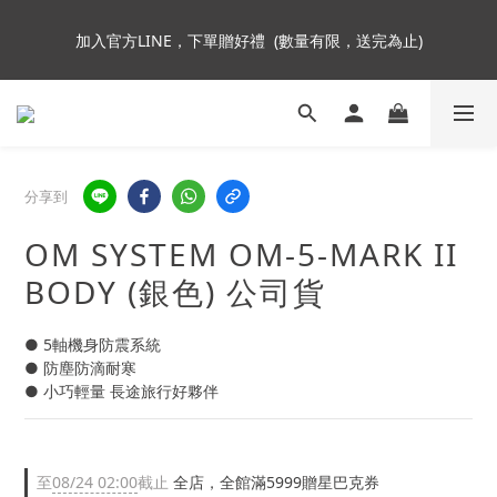
5
5
5
5
5
加入會員即贈NT$250購物金
4
4
4
4
4
9
加入官方LINE，下單贈好禮  (數量有限，送完為止)
3
3
3
3
3
8
2
2
2
2
2
7
1
1
1
9
1
9
1
6
Insta360全面85折起~活動最後倒數中!
:
:
:
0
0
0
8
0
8
0
5
Enter
日
時
分
秒
7
7
4
6
6
3
分享到
5
5
2
加入會員即贈NT$250購物金
4
4
1
OM SYSTEM OM-5-MARK II
3
3
0
2
2
BODY (銀色) 公司貨
1
1
0
0
● 5軸機身防震系統
● 防塵防滴耐寒
● 小巧輕量 長途旅行好夥伴
至
08/24 02:00
截止
全店，全館滿5999贈星巴克券